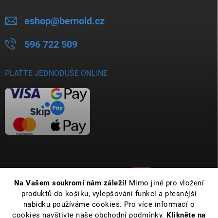
eshop
@
bernold.cz
596 722 509
PLAŤTE JEDNODUŠE ONLINE
Na Vašem soukromí nám záleží!
Mimo jiné pro vložení
produktů do košíku, vylepšování funkcí a přesnější
nabídku používáme cookies. Pro více informací o
cookies navštivte naše obchodní podmínky.
Klikněte na