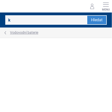
Přejít
na
obsah
Hledat
Vodovodní baterie