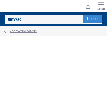
Přejít
na
obsah
Hledat
Vodovodní baterie