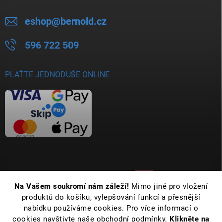
eshop
@
bernold.cz
596 722 509
PLAŤTE JEDNODUŠE ONLINE
Na Vašem soukromí nám záleží!
Mimo jiné pro vložení
produktů do košíku, vylepšování funkcí a přesnější
nabídku používáme cookies. Pro více informací o
cookies navštivte naše obchodní podmínky.
Klikněte na