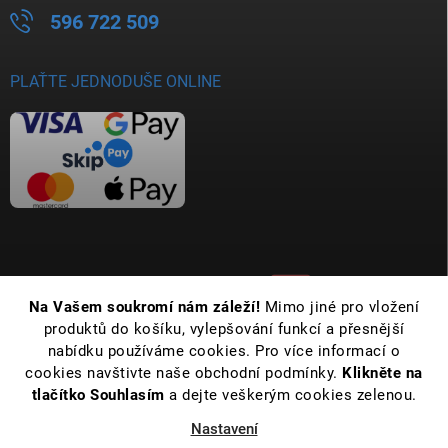
596 722 509
PLAŤTE JEDNODUŠE ONLINE
Na Vašem soukromí nám záleží!
Mimo jiné pro vložení
produktů do košíku, vylepšování funkcí a přesnější
nabídku používáme cookies. Pro více informací o
cookies navštivte naše obchodní podmínky.
Klikněte na
tlačítko Souhlasím
a dejte veškerým cookies zelenou.
Nastavení
Copyright 2026
Koupelny Bernold | Vše pro Vaši koupelnu již od roku 1990
.