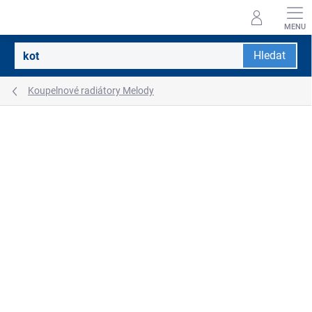
Přejít
na
obsah
Hledat
Koupelnové radiátory Melody