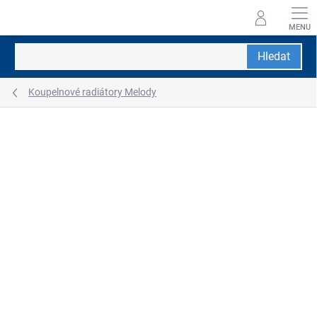
Přejít
na
obsah
Hledat
Koupelnové radiátory Melody