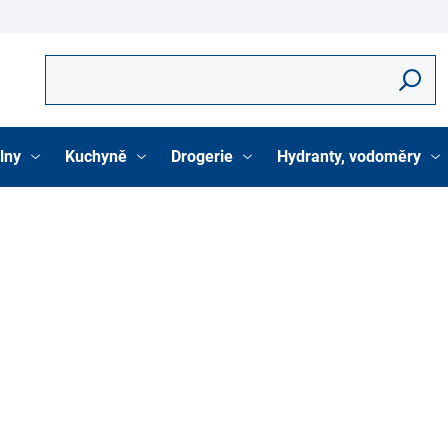
Hledat
lny
Kuchyně
Drogerie
Hydranty, vodoměry