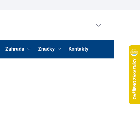
Prázdný košík
Nákupní
košík
Zahrada
Značky
Kontakty