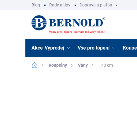
Přejít
Blog
Rady a tipy
Doprava a platba
na
obsah
Akce-Výprodej
Vše pro topení
Koupe
Domů
Koupelny
Vany
140 cm