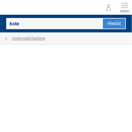
Přejít
na
obsah
Hledat
Vodovodní baterie