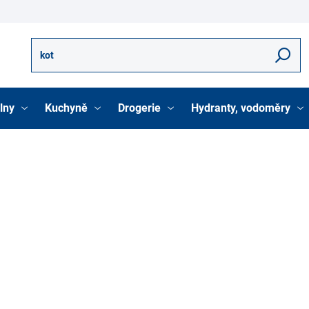
Hledat
lny
Kuchyně
Drogerie
Hydranty, vodoměry