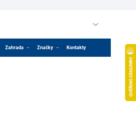
Prázdný košík
Nákupní
košík
Zahrada
Značky
Kontakty