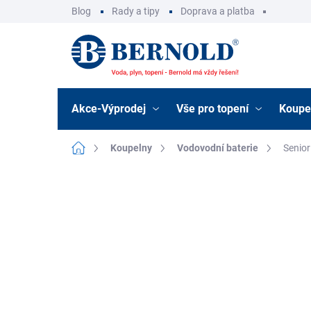
Přejít
Blog
Rady a tipy
Doprava a platba
na
obsah
Akce-Výprodej
Vše pro topení
Koupe
Domů
Koupelny
Vodovodní baterie
Senior