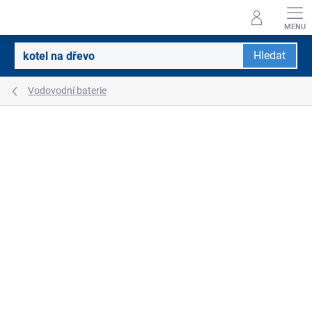
Přejít
na
obsah
Hledat
Vodovodní baterie