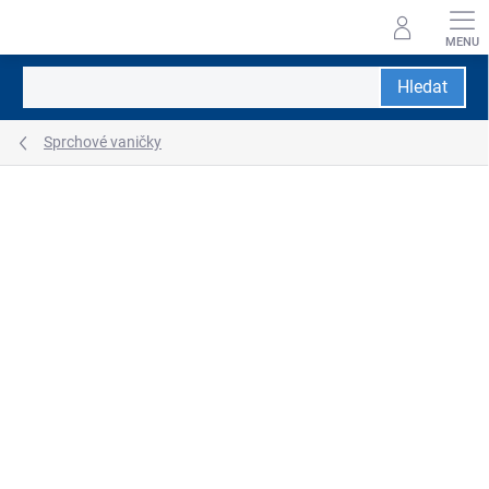
Přejít
na
obsah
Hledat
Sprchové vaničky