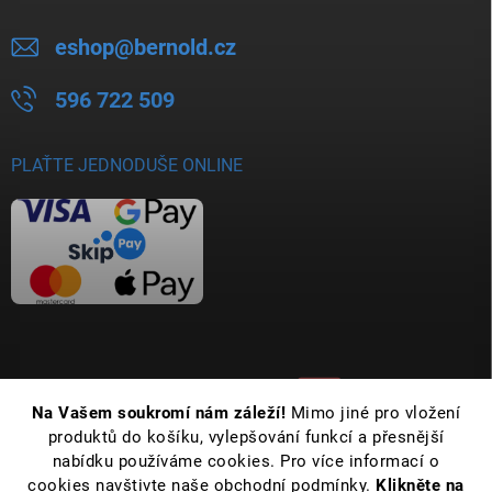
eshop
@
bernold.cz
596 722 509
PLAŤTE JEDNODUŠE ONLINE
Na Vašem soukromí nám záleží!
Mimo jiné pro vložení
produktů do košíku, vylepšování funkcí a přesnější
nabídku používáme cookies. Pro více informací o
cookies navštivte naše obchodní podmínky.
Klikněte na