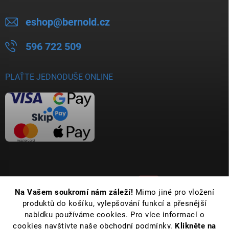
eshop
@
bernold.cz
596 722 509
PLAŤTE JEDNODUŠE ONLINE
Na Vašem soukromí nám záleží!
Mimo jiné pro vložení
produktů do košíku, vylepšování funkcí a přesnější
nabídku používáme cookies. Pro více informací o
cookies navštivte naše obchodní podmínky.
Klikněte na