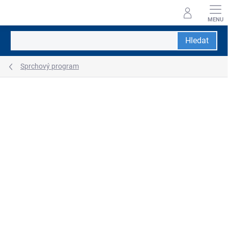
Přejít
na
obsah
Hledat
Sprchový program