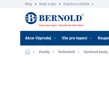
Přejít
Blog
Rady a tipy
Doprava a platba
na
obsah
Akce-Výprodej
Vše pro topení
Koupe
Domů
Značky
Roltechnik
Sprchové kouty,