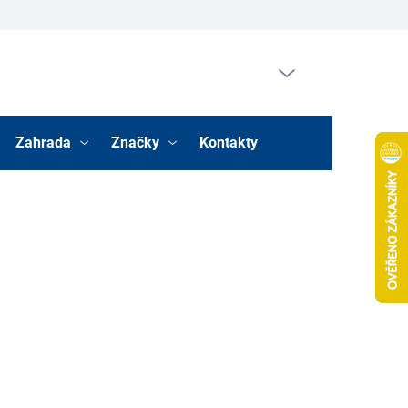
Prázdný košík
Nákupní
košík
Zahrada
Značky
Kontakty