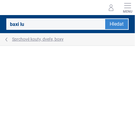
Přejít
na
obsah
Hledat
Sprchové kouty, dveře, boxy