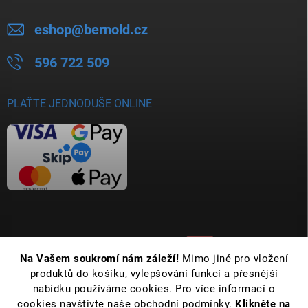
eshop
@
bernold.cz
596 722 509
PLAŤTE JEDNODUŠE ONLINE
Na Vašem soukromí nám záleží!
Mimo jiné pro vložení
produktů do košíku, vylepšování funkcí a přesnější
nabídku používáme cookies. Pro více informací o
cookies navštivte naše obchodní podmínky.
Klikněte na