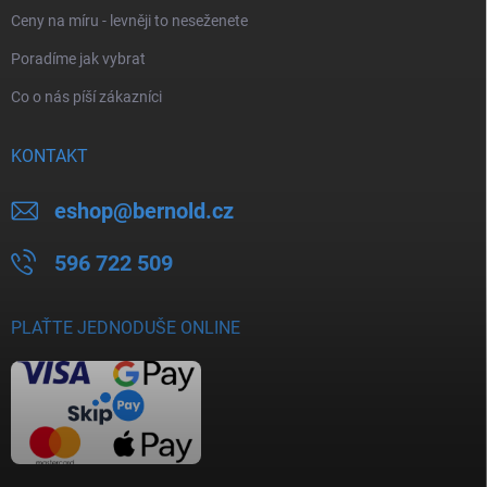
Ceny na míru - levněji to neseženete
Poradíme jak vybrat
Co o nás píší zákazníci
KONTAKT
eshop
@
bernold.cz
596 722 509
PLAŤTE JEDNODUŠE ONLINE