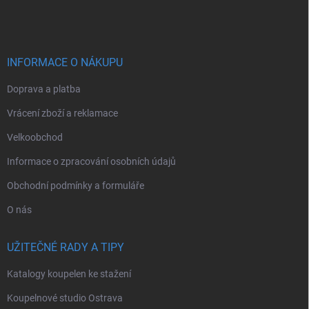
á
p
a
t
í
INFORMACE O NÁKUPU
Doprava a platba
Vrácení zboží a reklamace
Velkoobchod
Informace o zpracování osobních údajů
Obchodní podmínky a formuláře
O nás
UŽITEČNÉ RADY A TIPY
Katalogy koupelen ke stažení
Koupelnové studio Ostrava