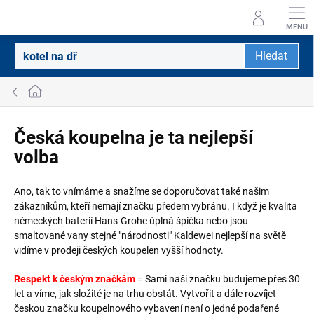
Přejít
na
obsah
Hledat
Domů
Česká koupelna je ta nejlepší
volba
Ano, tak to vnímáme a snažíme se doporučovat také našim
zákazníkům, kteří nemají značku předem vybránu. I když je kvalita
německých baterií Hans-Grohe úplná špička nebo jsou
smaltované vany stejné "národnosti" Kaldewei nejlepší na světě
vidíme v prodeji českých koupelen vyšší hodnoty.
Respekt k českým značkám
= Sami naši značku budujeme přes 30
let a víme, jak složité je na trhu obstát. Vytvořit a dále rozvíjet
českou značku koupelnového vybavení není o jedné podařené