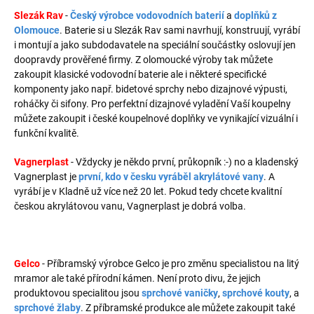
Slezák Rav
-
Český výrobce vodovodních baterií
a
doplňků z
Olomouce
. Baterie si u Slezák Rav sami navrhují, konstruují, vyrábí
i montují a jako subdodavatele na speciální součástky oslovují jen
doopravdy prověřené firmy. Z olomoucké výroby tak můžete
zakoupit klasické vodovodní baterie ale i některé specifické
komponenty jako např. bidetové sprchy nebo dizajnové výpusti,
roháčky či sifony. Pro perfektní dizajnové vyladění Vaší koupelny
můžete zakoupit i české koupelnové doplňky ve vynikající vizuální i
funkční kvalitě.
Vagnerplast
- Vždycky je někdo první, průkopník :-) no a kladenský
Vagnerplast je
první, kdo v česku vyráběl akrylátové vany
. A
vyrábí je v Kladně už více než 20 let. Pokud tedy chcete kvalitní
českou akrylátovou vanu, Vagnerplast je dobrá volba.
Gelco
- Příbramský výrobce Gelco je pro změnu specialistou na litý
mramor ale také přírodní kámen. Není proto divu, že jejich
produktovou specialitou jsou
sprchové vaničky
,
sprchové kouty
, a
sprchové žlaby
. Z příbramské produkce ale můžete zakoupit také