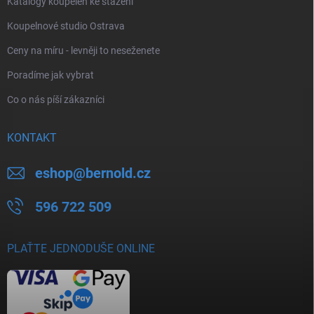
Katalogy koupelen ke stažení
Koupelnové studio Ostrava
Ceny na míru - levněji to neseženete
Poradíme jak vybrat
Co o nás píší zákazníci
KONTAKT
eshop
@
bernold.cz
596 722 509
PLAŤTE JEDNODUŠE ONLINE