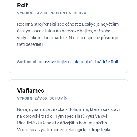
Rolf
VÝROBNÍ ZÁVOD: PROSTŘEDNÍ BEČVA
Rodinná strojírenská společnost z Beskyd je největším
českým specialistou na nerezové bojlery, ohřívače
vody a akumulační nádrže. Na trhu úspěšně působí již
třetí desetiletí.
Sortiment:
nerezové bojlery
a
akumulační nádrže Rolf
.
Viaflames
VÝROBNÍ ZÁVOD: BOHUMÍN
Nová, dynamická značka z Bohumína, která však staví
na obrovské tradici. Tým specialistů využívá své
třicetileté zkušenosti z dřívějšího bohumínského
Viadrusu a vyrábí moderní ekologické zdroje tepla.