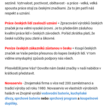
sezóně. Vytrvalost, poctivost, obětavost - a práce - velká, velká
spousta práce stojí za českými značkami. Za to jim patří náš
respekt a uznání.
Práce českých lidí zaslouží uznání
= Zpracování výrobků českých
značek je na velmi vysoké úrovni. Je to především zásluhou
kvalitní práce lidí v českých závodech. Pořád zkrátka platí, že
české ručičky jsou zlaté a šikovné.
Peníze českých zákazníků zůstanou v česku
= Koupí českých
značek se Vaše peníze přesunou do kapes českých lidí. V tom
vidíme smysluplný způsob podpory nás všech.
Přesvědčili jsme Vás? Dovolte nám české značky v naší nabídce v
krátkosti představit.
Novaservis
- Znojemská firma s více než 200 zaměstnanci a
tradicí výroby od roku 1980.
Novaservis ve vlastních výrobních
halách ve Znojmě vyrábí
vodovodní baterie
,
kuchyňské
dřezy
,
sprchové baterie
nebo
sprchový program
a
koupelnové
doplňky
.