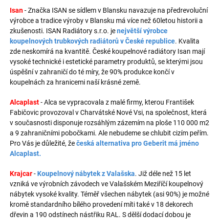
Isan
- Značka ISAN se sídlem v Blansku navazuje na předrevoluční
výrobce a tradice výroby v Blansku má více než 60letou historii a
zkušenosti. ISAN Radiátory s.r.o. je
největší výrobce
koupelnových trubkových radiátorů v České republice
. Kvalita
zde neskomírá na kvantitě. České koupelnové radiátory Isan mají
vysoké technické i estetické parametry produktů, se kterými jsou
úspěšní v zahraničí do té míry, že 90% produkce končí v
koupelnách za hranicemi naší krásné země.
Alcaplast
- Alca se vypracovala z malé firmy, kterou František
Fabičovic provozoval v Charvátské Nové Vsi, na společnost, která
v současnosti disponuje rozsáhlým zázemím na ploše 110 000 m2
a 9 zahraničními pobočkami. Ale nebudeme se chlubit cizím peřím.
Pro Vás je důležité, že
česká alternativa pro Geberit má jméno
Alcaplast.
Krajcar
-
Koupelnový nábytek z Valašska
. Již déle než 15 let
vzniká ve výrobních závodech ve Valašském Meziříčí koupelnový
nábytek vysoké kvality. Téměř všechen nábytek (asi 90%) je možné
kromě standardního bílého provedení míti také v 18 dekorech
dřevin a 190 odstínech nástřiku RAL. S dělší dodací dobou je