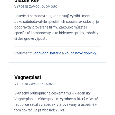
Slezák Rav
VÝROBNÍ ZÁVOD: OLOMOUC
Baterie si sami navrhují, konstruují, vyrábí i montují.
Jako subdodavatele speciálních součástek oslovují jen
doopravdy prověřené firmy. Zakoupit můžete i
specifické komponenty jako bidetové sprchy, roháčky
či designové výpusti.
Sortiment:
vodovodní baterie
a
koupelnové doplňky
.
Vagnerplast
VÝROBNÍ ZÁVOD: KLADNO
Skutečný průkopník na českém trhu – kladenský
Vagnerplast je vůbec prvním výrobcem, který v České
republice začal vyrábět akrylátové vany, a úspěšně v
tom pokračuje již více než 20 let.