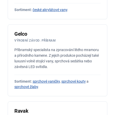
Sortiment:
české akrylátové vany
.
Gelco
VÝROBNÍ ZÁVOD: PŘÍBRAM
Příbramský specialista na zpracování litého mramoru
a přírodního kamene. Z jejich produkce pocházejí také
luxusní volně stojící vany, sprchová sedátka nebo
závěsná LED svítidla.
Sortiment:
sprchové vaničky
,
sprchové kouty
a
sprchové žlaby
.
Ravak