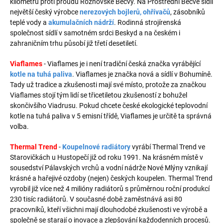
kilometrů proti proudu Rožnovské Bečvy. Na Prostřední Bečvě sídlí
největší český výrobce
nerezových bojlerů, ohřívačů
, zásobníků
teplé vody a
akumulačních nádrží
. Rodinná strojírenská
společnost sídlí v samotném srdci Beskyd a na českém i
zahraničním trhu působí již třetí desetiletí.
Viaflames
- Viaflames je i není tradiční česká značka vyrábějící
kotle na tuhá paliva
. Viaflames je značka nová a sídlí v Bohumíně.
Tady už tradice a zkušenosti mají své místo, protože za značkou
Viaflames stojí tým lidí se třicetiletou zkušeností z bohužel
skončivšího Viadrusu. Pokud chcete české ekologické teplovodní
kotle na tuhá paliva v 5 emisní třídě, Viaflames je určitě ta správná
volba.
Thermal Trend
-
Koupelnové radiátory
vyrábí Thermal Trend ve
Starovičkách u Hustopečí již od roku 1991. Na krásném místě v
sousedství Pálavských vrchů a vodní nádrže Nové Mlýny vznikají
krásné a hařejivé ozdoby (nejen) českých koupelen. Thermal Trend
vyrobil již více než 4 milióny radiátorů s průměrnou roční produkcí
230 tisíc radiátorů. V současné době zaměstnává asi 80
pracovníků, kteří všichni mají dlouhodobé zkušenosti ve výrobě a
společně se starají o inovace a zlepšování každodenních procesů.