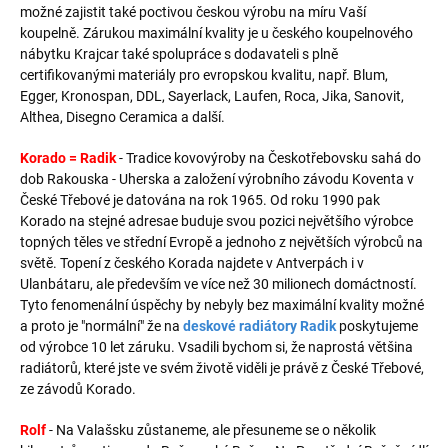
možné zajistit také poctivou českou výrobu na míru Vaší
koupelně. Zárukou maximální kvality je u českého koupelnového
nábytku Krajcar také spolupráce s dodavateli s plně
certifikovanými materiály pro evropskou kvalitu, např. Blum,
Egger, Kronospan, DDL, Sayerlack, Laufen, Roca, Jika, Sanovit,
Althea, Disegno Ceramica a další.
Korado = Radik
- Tradice kovovýroby na Českotřebovsku sahá do
dob Rakouska - Uherska a založení výrobního závodu Koventa v
České Třebové je datována na rok 1965. Od roku 1990 pak
Korado na stejné adresae buduje svou pozici největšího výrobce
topných těles ve střední Evropě a jednoho z největších výrobců na
světě. Topení z českého Korada najdete v Antverpách i v
Ulanbátaru, ale především ve více než 30 milionech domáctností.
Tyto fenomenální úspěchy by nebyly bez maximální kvality možné
a proto je "normální" že na
deskové radiátory Radik
poskytujeme
od výrobce 10 let záruku. Vsadili bychom si, že naprostá většina
radiátorů, které jste ve svém životě viděli je právě z České Třebové,
ze závodů Korado.
Rolf
- Na Valašsku zůstaneme, ale přesuneme se o několik