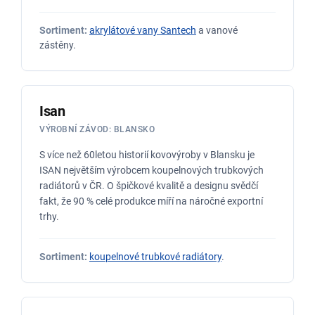
Sortiment:
akrylátové vany Santech
a vanové
zástěny.
Isan
VÝROBNÍ ZÁVOD: BLANSKO
S více než 60letou historií kovovýroby v Blansku je
ISAN největším výrobcem koupelnových trubkových
radiátorů v ČR. O špičkové kvalitě a designu svědčí
fakt, že 90 % celé produkce míří na náročné exportní
trhy.
Sortiment:
koupelnové trubkové radiátory
.