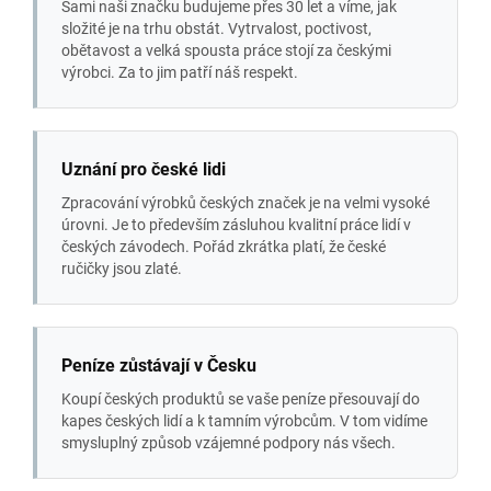
Sami naši značku budujeme přes 30 let a víme, jak
složité je na trhu obstát. Vytrvalost, poctivost,
obětavost a velká spousta práce stojí za českými
výrobci. Za to jim patří náš respekt.
Uznání pro české lidi
Zpracování výrobků českých značek je na velmi vysoké
úrovni. Je to především zásluhou kvalitní práce lidí v
českých závodech. Pořád zkrátka platí, že české
ručičky jsou zlaté.
Peníze zůstávají v Česku
Koupí českých produktů se vaše peníze přesouvají do
kapes českých lidí a k tamním výrobcům. V tom vidíme
smysluplný způsob vzájemné podpory nás všech.