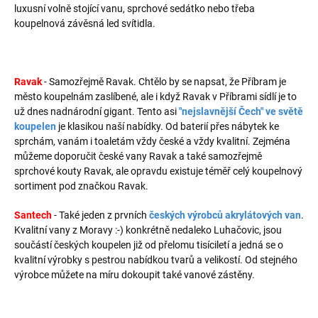
luxusní volně stojící vanu, sprchové sedátko nebo třeba
koupelnová závěsná led svítidla.
Ravak
- Samozřejmě Ravak. Chtělo by se napsat, že Příbram je
město koupelnám zaslíbené, ale i když Ravak v Příbrami sídlí je to
už dnes nadnárodní gigant. Tento asi
"nejslavnější Čech" ve světě
koupelen
je klasikou naší nabídky. Od baterií přes nábytek ke
sprchám, vanám i toaletám vždy české a vždy kvalitní. Zejména
můžeme doporučit české vany Ravak a také samozřejmě
sprchové kouty Ravak, ale opravdu existuje téměř celý koupelnový
sortiment pod značkou Ravak.
Santech
- Také jeden z prvních
českých výrobců akrylátových van
.
Kvalitní vany z Moravy :-) konkrétně nedaleko Luhačovic, jsou
součástí českých koupelen již od přelomu tisíciletí a jedná se o
kvalitní výrobky s pestrou nabídkou tvarů a velikostí. Od stejného
výrobce můžete na míru dokoupit také vanové zástěny.