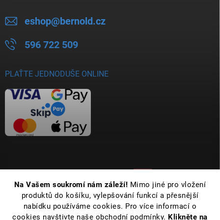
eshop
@
bernold.cz
596 722 509
PLAŤTE JEDNODUŠE ONLINE
Na Vašem soukromí nám záleží!
Mimo jiné pro vložení
produktů do košíku, vylepšování funkcí a přesnější
nabídku používáme cookies. Pro více informací o
cookies navštivte naše obchodní podmínky.
Klikněte na