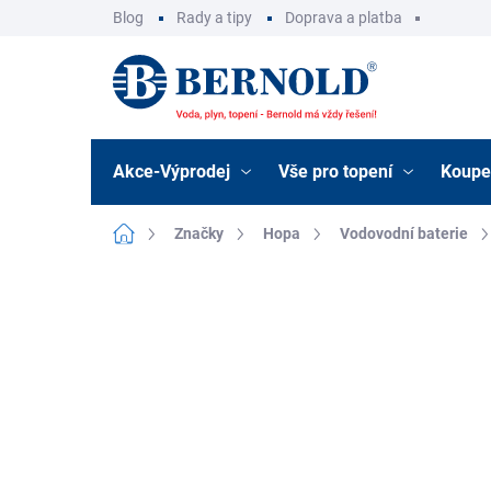
Přejít
Blog
Rady a tipy
Doprava a platba
na
obsah
Akce-Výprodej
Vše pro topení
Koupe
Domů
Značky
Hopa
Vodovodní baterie