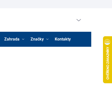
Prázdný košík
Nákupní
košík
Zahrada
Značky
Kontakty