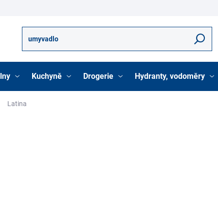
Hledat
lny
Kuchyně
Drogerie
Hydranty, vodoměry
Latina