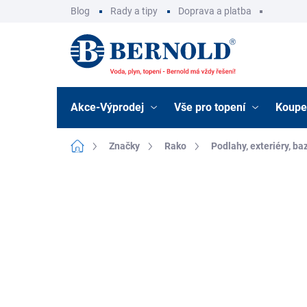
Přejít
Blog
Rady a tipy
Doprava a platba
na
obsah
Akce-Výprodej
Vše pro topení
Koupe
Domů
Značky
Rako
Podlahy, exteriéry, ba