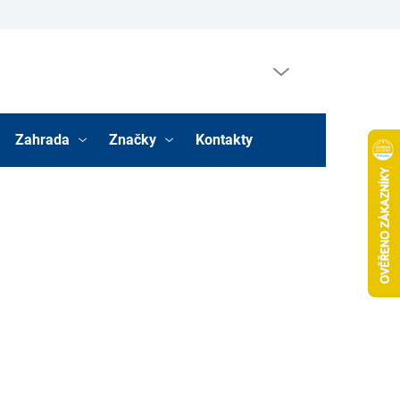
Prázdný košík
Nákupní
košík
Zahrada
Značky
Kontakty