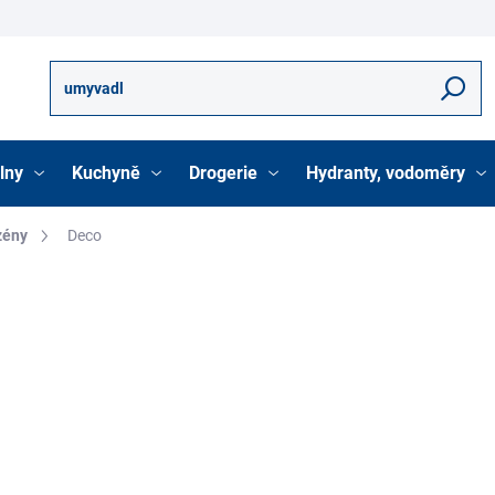
Hledat
lny
Kuchyně
Drogerie
Hydranty, vodoměry
zény
Deco