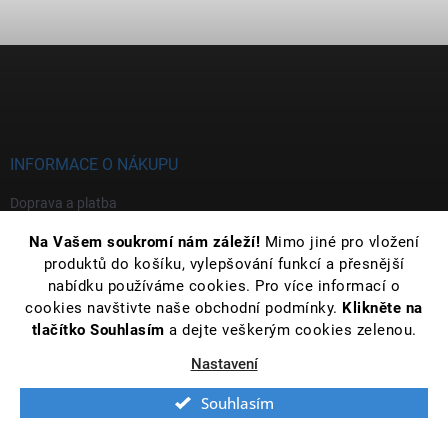
Z
á
p
a
t
í
INFORMACE O NÁKUPU
Doprava a platba
Vrácení zboží a reklamace
Na Vašem soukromí nám záleží!
Mimo jiné pro vložení
produktů do košíku, vylepšování funkcí a přesnější
Velkoobchod
nabídku používáme cookies. Pro více informací o
cookies navštivte naše obchodní podmínky.
Klikněte na
Informace o zpracování osobních údajů
tlačítko Souhlasím
a dejte veškerým cookies zelenou.
Obchodní podmínky a formuláře
Nastavení
O nás
Souhlasím
UŽITEČNÉ RADY A TIPY