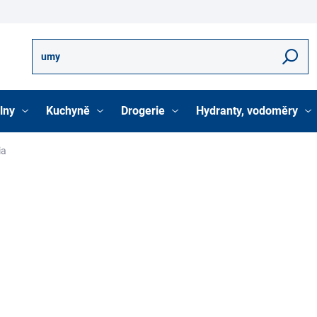
Hledat
lny
Kuchyně
Drogerie
Hydranty, vodoměry
ia