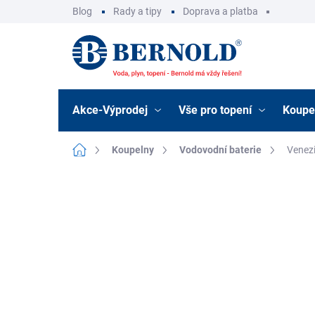
Přejít
Blog
Rady a tipy
Doprava a platba
na
obsah
Akce-Výprodej
Vše pro topení
Koupe
Domů
Koupelny
Vodovodní baterie
Venez