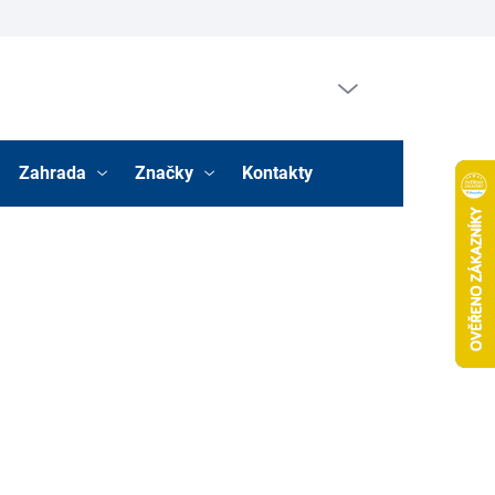
Prázdný košík
Nákupní
košík
Zahrada
Značky
Kontakty