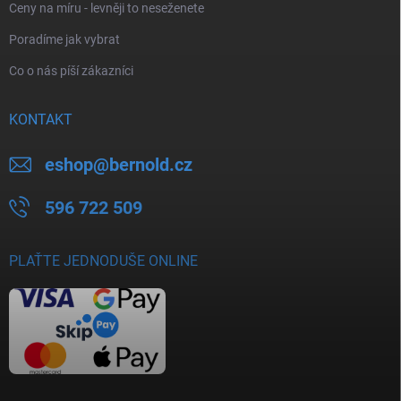
Ceny na míru - levněji to neseženete
Poradíme jak vybrat
Co o nás píší zákazníci
KONTAKT
eshop
@
bernold.cz
596 722 509
PLAŤTE JEDNODUŠE ONLINE