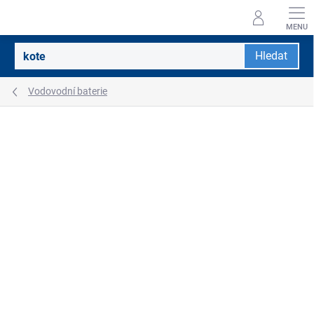
Přejít
na
obsah
Hledat
Vodovodní baterie