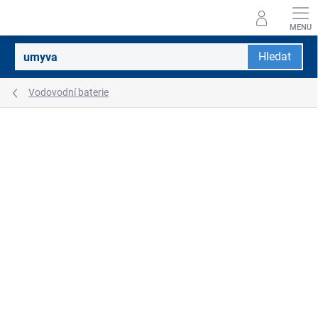
Přejít
na
obsah
Hledat
Vodovodní baterie