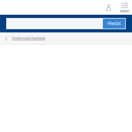
Přejít
na
obsah
Hledat
Vodovodní baterie