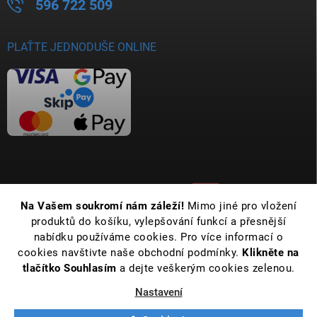
596 722 509
PLAŤTE JEDNODUŠE ONLINE
Na Vašem soukromí nám záleží!
Mimo jiné pro vložení
produktů do košíku, vylepšování funkcí a přesnější
nabídku používáme cookies. Pro více informací o
cookies navštivte naše obchodní podmínky.
Klikněte na
tlačítko Souhlasím
a dejte veškerým cookies zelenou.
Nastavení
Copyright 2026
Koupelny Bernold | Vše pro Vaši koupelnu již od roku 1990
.
Všechna práva vyhrazena.
Upravit nastavení cookies