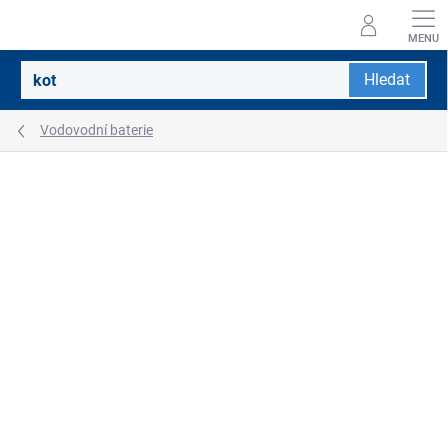
Přejít
na
obsah
Hledat
Vodovodní baterie