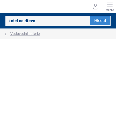
Přejít
na
obsah
Hledat
Vodovodní baterie