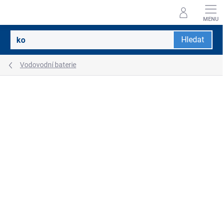
Přejít
na
obsah
Hledat
Vodovodní baterie