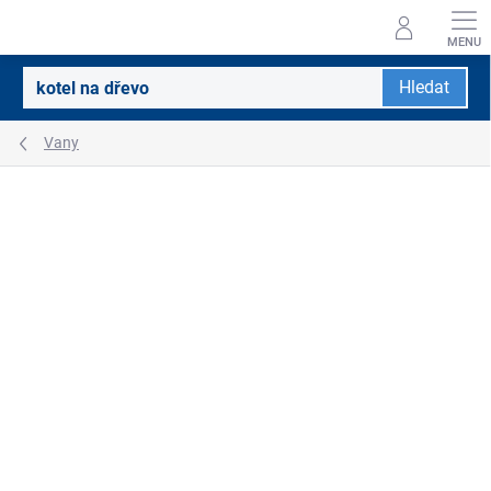
Přejít
na
obsah
Hledat
Vany