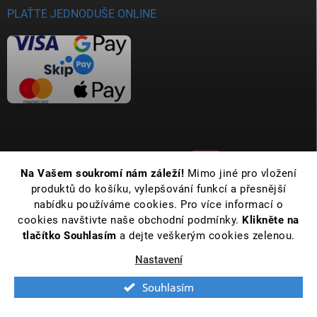
PLAŤTE JEDNODUŠE ONLINE
Na Vašem soukromí nám záleží!
Mimo jiné pro vložení
produktů do košíku, vylepšování funkcí a přesnější
nabídku používáme cookies. Pro více informací o
cookies navštivte naše obchodní podmínky.
Klikněte na
tlačítko Souhlasím
a dejte veškerým cookies zelenou.
Nastavení
Copyright 2026
Koupelny Bernold | Vše pro Vaši koupelnu již od roku 1990
.
Všechna práva vyhrazena.
Upravit nastavení cookies
Souhlasím
Vytvořil Shoptet