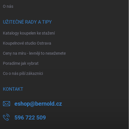
O nás
UŽITEČNÉ RADY A TIPY
Katalogy koupelen ke stažení
Koupelnové studio Ostrava
Ceny na míru - levněji to neseženete
Poradíme jak vybrat
Co o nás píší zákazníci
KONTAKT
eshop
@
bernold.cz
596 722 509