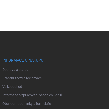
Z
á
p
a
t
í
INFORMACE O NÁKUPU
Doprava a platba
Vrácení zboží a reklamace
Velkoobchod
Informace o zpracování osobních údajů
Obchodní podmínky a formuláře