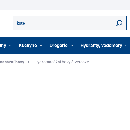
Hledat
lny
Kuchyně
Drogerie
Hydranty, vodoměry
masážní boxy
Hydromasážní boxy čtvercové