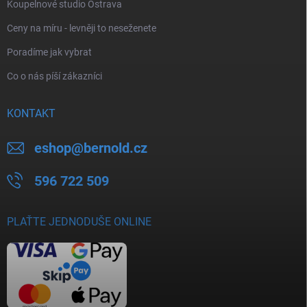
Koupelnové studio Ostrava
Ceny na míru - levněji to neseženete
Poradíme jak vybrat
Co o nás píší zákazníci
KONTAKT
eshop
@
bernold.cz
596 722 509
PLAŤTE JEDNODUŠE ONLINE