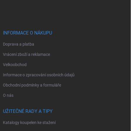
Z
á
p
a
t
í
INFORMACE O NÁKUPU
Doprava a platba
Vrácení zboží a reklamace
Velkoobchod
Informace o zpracování osobních údajů
Obchodní podmínky a formuláře
O nás
UŽITEČNÉ RADY A TIPY
Katalogy koupelen ke stažení