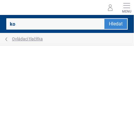
Přejít
na
obsah
Hledat
Ovládací tlačítka