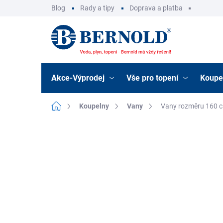
Přejít
Blog
Rady a tipy
Doprava a platba
na
obsah
Akce-Výprodej
Vše pro topení
Koupe
Domů
Koupelny
Vany
Vany rozměru 160 