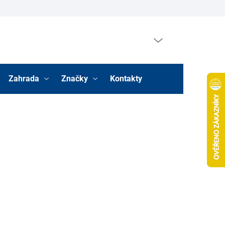
Prázdný košík
Nákupní
košík
Zahrada
Značky
Kontakty