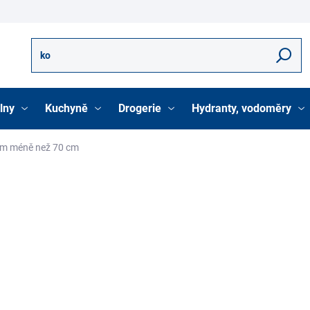
Hledat
lny
Kuchyně
Drogerie
Hydranty, vodoměry
cm méně než 70 cm